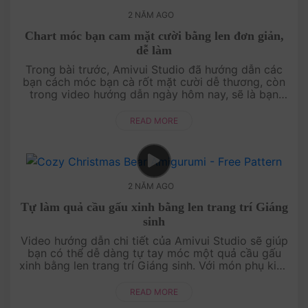
2 NĂM AGO
Chart móc bạn cam mặt cười bằng len đơn giản,
dễ làm
Trong bài trước, Amivui Studio đã hướng dẫn các
bạn cách móc bạn cà rốt mặt cười dễ thương, còn
trong video hướng dẫn ngày hôm nay, sẽ là bạn
cam mặt cười cũng đáng yêu không kém. Móc
ngày....
READ MORE
2 NĂM AGO
Tự làm quả cầu gấu xinh bằng len trang trí Giáng
sinh
Video hướng dẫn chi tiết của Amivui Studio sẽ giúp
bạn có thể dễ dàng tự tay móc một quả cầu gấu
xinh bằng len trang trí Giáng sinh. Với món phụ kiện
thú vị này, bạn cũng có thể làm mó....
READ MORE