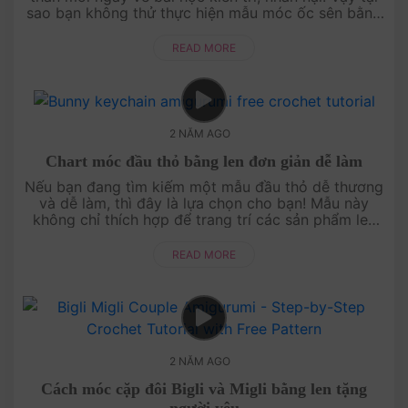
sao bạn không thử thực hiện mẫu móc ốc sên bằng
len này nhỉ? Dù chậm mà chắc, không quan trọng
bạn đi nhanh hay ch....
READ MORE
2 NĂM AGO
Chart móc đầu thỏ bằng len đơn giản dễ làm
Nếu bạn đang tìm kiếm một mẫu đầu thỏ dễ thương
và dễ làm, thì đây là lựa chọn cho bạn! Mẫu này
không chỉ thích hợp để trang trí các sản phẩm len
như bó hoa hay làm móc khoá xinh xắn để treo trên
balo hoặc túi xách, ....
READ MORE
2 NĂM AGO
Cách móc cặp đôi Bigli và Migli bằng len tặng