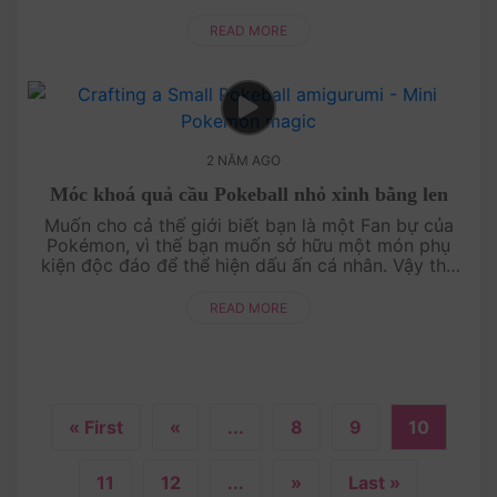
dành cho những bạn mới học móc len nhưng muốn
làm mô....
READ MORE
2 NĂM AGO
Móc khoá quả cầu Pokeball nhỏ xinh bằng len
Muốn cho cả thế giới biết bạn là một Fan bự của
Pokémon, vì thế bạn muốn sở hữu một món phụ
kiện độc đáo để thể hiện dấu ấn cá nhân. Vậy thử
làm một chiếc móc khoá quả cầu Pokebal....
READ MORE
« First
«
...
8
9
10
11
12
...
»
Last »