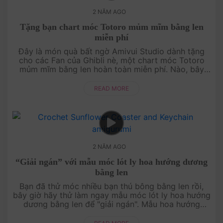
2 NĂM AGO
Tặng bạn chart móc Totoro mủm mĩm bằng len
miễn phí
Đây là món quà bất ngờ Amivui Studio dành tặng
cho các Fan của Ghibli nè, một chart móc Totoro
mủm mĩm bằng len hoàn toàn miễn phí. Nào, bây
giờ hãy cùng Amivui Studio, bạn sẽ tạo ra một chiếc
To....
READ MORE
2 NĂM AGO
“Giải ngán” với mẫu móc lót ly hoa hướng dương
bằng len
Bạn đã thử móc nhiều bạn thú bông bằng len rồi,
bây giờ hãy thử làm ngay mẫu móc lót ly hoa hướng
dương bằng len để "giải ngán". Mẫu hoa hướng
dương này cũng rất đơn giản, tuy nhiên bạn phải
thật sự chăm chú khi thực ....