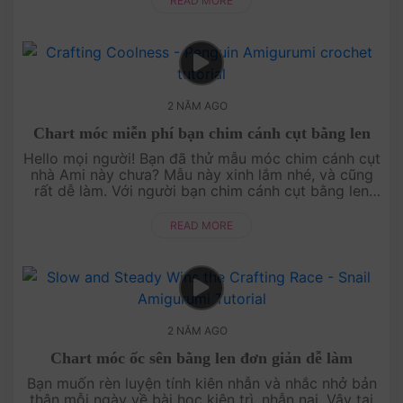
READ MORE
2 NĂM AGO
Chart móc miễn phí bạn chim cánh cụt bằng len
Hello mọi người! Bạn đã thử mẫu móc chim cánh cụt
nhà Ami này chưa? Mẫu này xinh lắm nhé, và cũng
rất dễ làm. Với người bạn chim cánh cụt bằng len
này, bạn có thể treo trên balo, hoặc trang trí bàn
làm việc cũng rất x....
READ MORE
2 NĂM AGO
Chart móc ốc sên bằng len đơn giản dễ làm
Bạn muốn rèn luyện tính kiên nhẫn và nhắc nhở bản
thân mỗi ngày về bài học kiên trì, nhẫn nại. Vậy tại