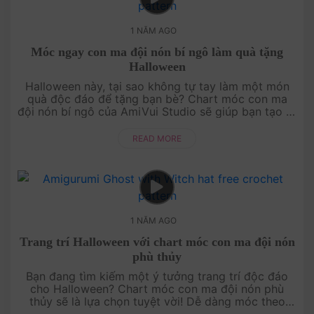
1 NĂM AGO
Móc ngay con ma đội nón bí ngô làm quà tặng
Halloween
Halloween này, tại sao không tự tay làm một món
quà độc đáo để tặng bạn bè? Chart móc con ma
đội nón bí ngô của AmiVui Studio sẽ giúp bạn tạo ra
một món quà đáng yêu và đậm chất lễ hội. Với
hướng dẫn chi tiết và miễn ....
READ MORE
1 NĂM AGO
Trang trí Halloween với chart móc con ma đội nón
phù thủy
Bạn đang tìm kiếm một ý tưởng trang trí độc đáo
cho Halloween? Chart móc con ma đội nón phù
thủy sẽ là lựa chọn tuyệt vời! Dễ dàng móc theo
hướng dẫn miễn phí của AmiVui Studio, bạn sẽ có