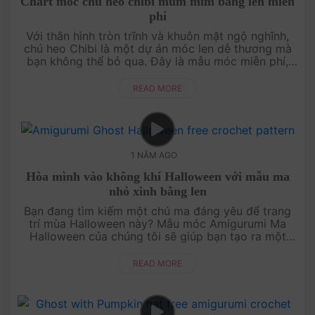
Chart móc chú heo chibi mũm mĩm bằng len miễn
phí
Với thân hình tròn trĩnh và khuôn mặt ngộ nghĩnh,
chú heo Chibi là một dự án móc len dễ thương mà
bạn không thể bỏ qua. Đây là mẫu móc miễn phí,
hoàn hảo cho cả người mới bắt đầu và những người
yêu thích móc len lâu n....
READ MORE
1 NĂM AGO
Hòa mình vào không khí Halloween với mẫu ma
nhỏ xinh bằng len
Bạn đang tìm kiếm một chú ma đáng yêu để trang
trí mùa Halloween này? Mẫu móc Amigurumi Ma
Halloween của chúng tôi sẽ giúp bạn tạo ra một
nhân vật đáng yêu nhưng cũng không kém phần bí
ẩn. Dễ dàng thực hiện, phù hợp c....
READ MORE