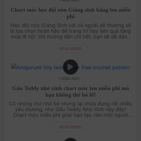
1 NĂM AGO
Chart móc heo đội nón Giáng sinh bằng len miễn
phí
Heo đội nón Giáng Sinh với vẻ ngoài dễ thương sẽ
là lựa chọn hoàn hảo để trang trí hay làm quà tặng
mùa lễ hội. Với hướng dẫn chi tiết, bạn sẽ dễ dàng
hoàn thành món đồ len ấm áp và đầy ý nghĩa. Bắt
tay vào móc ngay....
READ MORE
1 NĂM AGO
Gấu Teddy nhỏ xinh chart móc len miễn phí mà
bạn không thể bỏ lỡ!
Có những thứ nhỏ bé nhưng lại chứa đựng rất nhiều
yêu thương, như Gấu Teddy Nhỏ Xinh này đây!
Chart móc miễn phí giúp bạn tạo nên một người
bạn đồng hành dễ thương, ấm áp, vừa vặn trong
lòng bà....
READ MORE