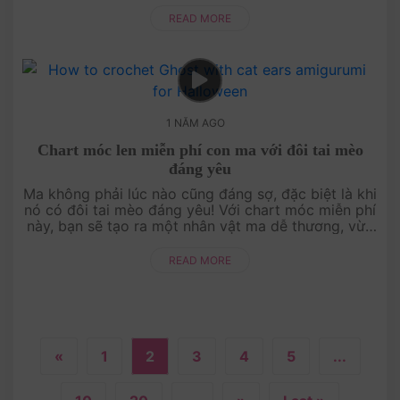
ngay một món đồ trang trí Hal....
READ MORE
1 NĂM AGO
Chart móc len miễn phí con ma với đôi tai mèo
đáng yêu
Ma không phải lúc nào cũng đáng sợ, đặc biệt là khi
nó có đôi tai mèo đáng yêu! Với chart móc miễn phí
này, bạn sẽ tạo ra một nhân vật ma dễ thương, vừa
lạ mắt vừa ngộ nghĩnh. Hãy cùng AmiVui Studio
sáng tạo ngay hôm ....
READ MORE
«
1
2
3
4
5
...