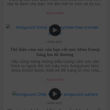
này là dành cho bạn. Với đôi mắt to tròn và nụ cười
đáng yêu, chú ếch này sẽ trở thành điểm nhấn ngộ
nghĩnh cho bất kỳ chùm chìa ....
READ MORE
1 NĂM AGO
Thể hiện cảm xúc của bạn với móc khóa Emoji
bằng len dễ thương
Hãy cùng mang những biểu tượng cảm xúc yêu
thích ra ngoài đời với mẫu móc Amigurumi Móc
khóa Emoji! Được thiết kế để trang trí cho chìa
khóa, túi xách hay tặng quà, mẫu này cực kỳ dễ tuỳ
biến và thú vị. Dù là mặt cười....
READ MORE
1 NĂM AGO