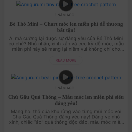
1 NĂM AGO
Bé Thỏ Mini – Chart móc len miễn phí dễ thương
bất tận!
Ai mà cưỡng lại được sự đáng yêu của Bé Thỏ Mini
cơ chứ? Nhỏ nhắn, xinh xắn và cực kỳ dễ móc, mẫu
miễn phí này sẽ mang lại niềm vui không chỉ cho
bạn mà còn cho những người bạn yêu thương. Hãy
để bé th....
READ MORE
1 NĂM AGO
Chú Gấu Quả Thông – Mẫu móc len miễn phí siêu
đáng yêu!
Mang hơi thở của khu rừng vào từng mũi móc với
Chú Gấu Quả Thông đáng yêu này! Dáng vẻ nhỏ
xinh, chiếc “áo” quả thông độc đáo, mẫu móc miễn
phí này chắc chắn sẽ làm tan chảy trái tim của bạn