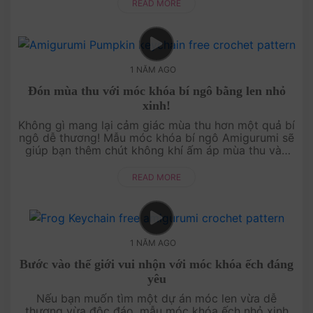
ngay từ án....
READ MORE
1 NĂM AGO
Đón mùa thu với móc khóa bí ngô bằng len nhỏ
xinh!
Không gì mang lại cảm giác mùa thu hơn một quả bí
ngô dễ thương! Mẫu móc khóa bí ngô Amigurumi sẽ
giúp bạn thêm chút không khí ấm áp mùa thu vào
bộ sưu tập của mình. Đây là dự án nhỏ gọn, hoàn
hảo để làm quà tặng hoặc....
READ MORE
1 NĂM AGO
Bước vào thế giới vui nhộn với móc khóa ếch đáng
yêu
Nếu bạn muốn tìm một dự án móc len vừa dễ
thương vừa độc đáo, mẫu móc khóa ếch nhỏ xinh