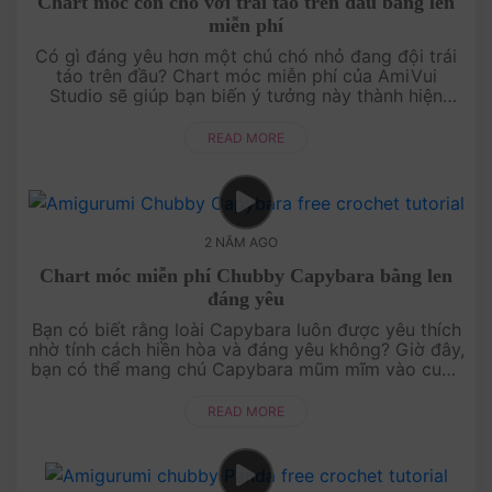
Chart móc con chó với trái táo trên đầu bằng len
miễn phí
Có gì đáng yêu hơn một chú chó nhỏ đang đội trái
táo trên đầu? Chart móc miễn phí của AmiVui
Studio sẽ giúp bạn biến ý tưởng này thành hiện
thực! Mẫu móc dễ thương này vừa mang đến niềm
vui móc len, vừa là món quà tin....
READ MORE
2 NĂM AGO
Chart móc miễn phí Chubby Capybara bằng len
đáng yêu
Bạn có biết rằng loài Capybara luôn được yêu thích
nhờ tính cách hiền hòa và đáng yêu không? Giờ đây,
bạn có thể mang chú Capybara mũm mĩm vào cuộc
sống qua mẫu móc miễn phí này! Với hướng dẫn chi
tiết từ AmiVui Studi....
READ MORE