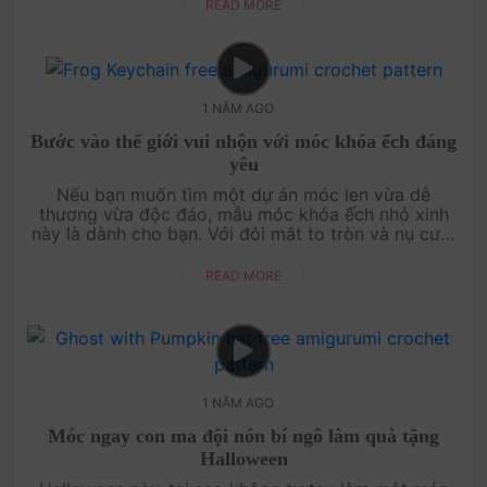
hảo để làm quà tặng hoặc....
READ MORE
1 NĂM AGO
Bước vào thế giới vui nhộn với móc khóa ếch đáng
yêu
Nếu bạn muốn tìm một dự án móc len vừa dễ
thương vừa độc đáo, mẫu móc khóa ếch nhỏ xinh
này là dành cho bạn. Với đôi mắt to tròn và nụ cười
đáng yêu, chú ếch này sẽ trở thành điểm nhấn ngộ
nghĩnh cho bất kỳ chùm chìa ....
READ MORE
1 NĂM AGO
Móc ngay con ma đội nón bí ngô làm quà tặng
Halloween