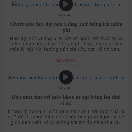
1 NĂM AGO
Chart móc heo đội nón Giáng sinh bằng len miễn
phí
Heo đội nón Giáng Sinh với vẻ ngoài dễ thương sẽ
là lựa chọn hoàn hảo để trang trí hay làm quà tặng
mùa lễ hội. Với hướng dẫn chi tiết, bạn sẽ dễ dàng
hoàn thành món đồ len ấm áp và đầy ý nghĩa. Bắt
tay vào móc ngay....
READ MORE
1 NĂM AGO
Đón mùa thu với móc khóa bí ngô bằng len nhỏ
xinh!
Không gì mang lại cảm giác mùa thu hơn một quả bí
ngô dễ thương! Mẫu móc khóa bí ngô Amigurumi sẽ
giúp bạn thêm chút không khí ấm áp mùa thu vào
bộ sưu tập của mình. Đây là dự án nhỏ gọn, hoàn