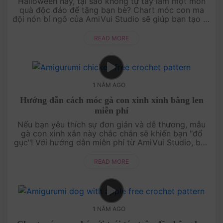
Halloween này, tại sao không tự tay làm một món
quà độc đáo để tặng bạn bè? Chart móc con ma
đội nón bí ngô của AmiVui Studio sẽ giúp bạn tạo ra
một món quà đáng yêu và đậm chất lễ hội. Với
hướng dẫn chi tiết và miễn ....
READ MORE
1 NĂM AGO
Hướng dẫn cách móc gà con xinh xinh bằng len
miễn phí
Nếu bạn yêu thích sự đơn giản và dễ thương, mẫu
gà con xinh xắn này chắc chắn sẽ khiến bạn "đổ
gục"! Với hướng dẫn miễn phí từ AmiVui Studio, bạn
sẽ dễ dàng móc ra một chú gà nhỏ ngộ nghĩnh,
mang lại niềm vui cho chín....
READ MORE
1 NĂM AGO