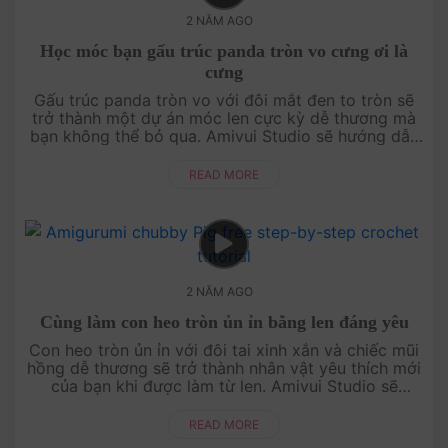
2 NĂM AGO
Học móc bạn gấu trúc panda tròn vo cưng ơi là
cưng
Gấu trúc panda tròn vo với đôi mắt đen to tròn sẽ
trở thành một dự án móc len cực kỳ dễ thương mà
bạn không thể bỏ qua. Amivui Studio sẽ hướng dẫn
bạn từng bước để tạo ra một chú gấu trúc hoàn
hảo, từ thân tròn đến đô....
READ MORE
2 NĂM AGO
Cùng làm con heo tròn ủn ỉn bằng len đáng yêu
Con heo tròn ủn ỉn với đôi tai xinh xắn và chiếc mũi
hồng dễ thương sẽ trở thành nhân vật yêu thích mới
của bạn khi được làm từ len. Amivui Studio sẽ
hướng dẫn bạn cách móc từng chi tiết từ thân tròn
đến chân ngắn mập....
READ MORE