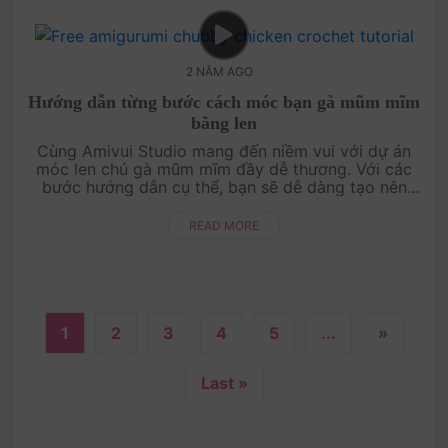
2 NĂM AGO
Hướng dẫn từng bước cách móc bạn gà mũm mĩm
bằng len
Cùng Amivui Studio mang đến niềm vui với dự án
móc len chú gà mũm mĩm đầy dễ thương. Với các
bước hướng dẫn cụ thể, bạn sẽ dễ dàng tạo nên
một chú gà với thân hình tròn trịa, đôi cánh nhỏ
xinh, và gương mặt cực kỳ đán....
READ MORE
1
2
3
4
5
...
»
Last »