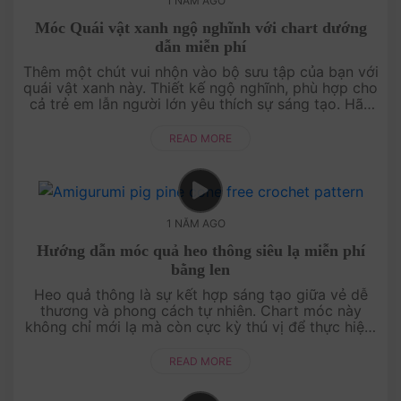
1 NĂM AGO
Móc Quái vật xanh ngộ nghĩnh với chart dướng
dẫn miễn phí
Thêm một chút vui nhộn vào bộ sưu tập của bạn với
quái vật xanh này. Thiết kế ngộ nghĩnh, phù hợp cho
cả trẻ em lẫn người lớn yêu thích sự sáng tạo. Hãy
thử ngay chart móc này để mang đến nụ cười cho
mọi người!....
READ MORE
1 NĂM AGO
Hướng dẫn móc quả heo thông siêu lạ miễn phí
bằng len
Heo quả thông là sự kết hợp sáng tạo giữa vẻ dễ
thương và phong cách tự nhiên. Chart móc này
không chỉ mới lạ mà còn cực kỳ thú vị để thực hiện.
Hãy khám phá ngay cách tạo ra món đồ trang trí
độc đáo cho mùa đông này!....
READ MORE