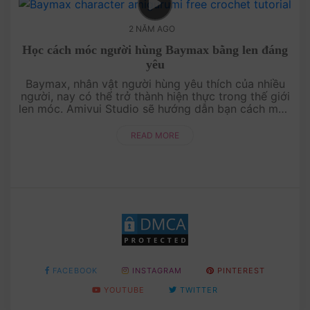
2 NĂM AGO
Học cách móc người hùng Baymax bằng len đáng
yêu
Baymax, nhân vật người hùng yêu thích của nhiều
người, nay có thể trở thành hiện thực trong thế giới
len móc. Amivui Studio sẽ hướng dẫn bạn cách móc
Baymax đáng yêu một cách chi tiết và dễ hiểu. Đây
c....
READ MORE
FACEBOOK
INSTAGRAM
PINTEREST
YOUTUBE
TWITTER