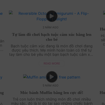
2 NĂM AGO
Hươ
Tự làm đồ chơi bạch tuộc cảm xúc bằng len
Hi
cho bé
se
hân
c
̃n
Bạch tuộc cảm xúc đang là món đồ chơi đang
na
ng
được yêu thích. Mẹ mình hoàn toàn có thể tự
g
tay làm cho bé yêu một bạn bạch tuộc cảm xúc
bằng len cho bé chơi. Điều đặc biệt là, bạn có
thể t....
READ MORE
5 NĂM AGO
ng
Móc bánh Muffin bằng len cực dễ!
Hươ
Trẻ con luôn thích những món đồ chơi nhiều
màu sắc, đó là lý do tại sao những chiếc bánh
có
Ba