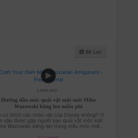
Bộ Lọc
2 NĂM AGO
Hướng dẫn móc quái vật một mắt Mike
Wazowski bằng len miễn phí
n có thích các nhân vật của Disney không? Vì
̣n sắp được gặp người bạn quái vật một mắt
ke Wazowski bằng len trong mẫu móc miễn
́ mới nhất của tụi mình đấy! Đây là sản phẩm
đầu t....
READ MORE