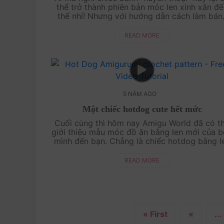
thể trở thành phiên bản móc len xinh xắn đế
thế nhỉ! Nhưng với hướng dẫn cách làm bán
rán Doraemon Dorayaki Doreamon, bạn và
Amigu World sẽ cùng nhau thực hiện được nè!.
READ MORE
5 NĂM AGO
Một chiếc hotdog cute hết mức
Cuối cùng thì hôm nay Amigu World đã có th
giới thiệu mẫu móc đồ ăn bằng len mới của b
mình đến bạn. Chẳng là chiếc hotdog bằng l
này được rất nhiều bạn order nhưng hôm n
bọn mình m....
READ MORE
« First
«
...