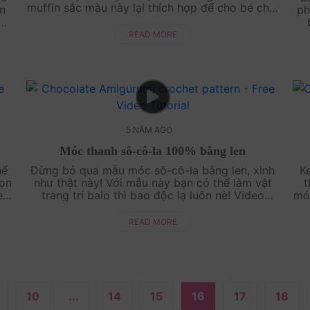
muffin sắc màu này lại thích hợp để cho bé chơi
n
ph
đùa. Hãy thử làm một vài chiếc bánh muffin cho
h
em....
Ore
READ MORE
...
5 NĂM AGO
Móc thanh sô-cô-la 100% bằng len
ể
Đừng bỏ qua mẫu móc sô-cô-la bằng len, xinh
Ke
ọn
như thật này! Với mẫu này bạn có thể làm vật
t
en
trang trí balo thì bao độc lạ luôn nè! Video
mó
ay
hướng dẫn chi tiết từng bước từng bước đơn
và
giản, dễ hi....
READ MORE
10
...
14
15
16
17
18