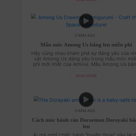
2 NĂM AGO
Mẫu móc Among Us bằng len miễn phí
Hãy cùng nhau khám phá sự đáng yêu của n
vật Among Us đáng yêu trong mẫu móc miê
phí mới nhất của Amivui. Mẫu Among Us bằ
len này chắc chắn sẽ làm bạn hài lòng khôn
chỉ vì nét đáng....
READ MORE
5 NĂM AGO
Cách móc bánh rán Doraemon Dorayaki bằ
len
Ai mà nghĩ chiếc bánh "huyền thoại" này lại 