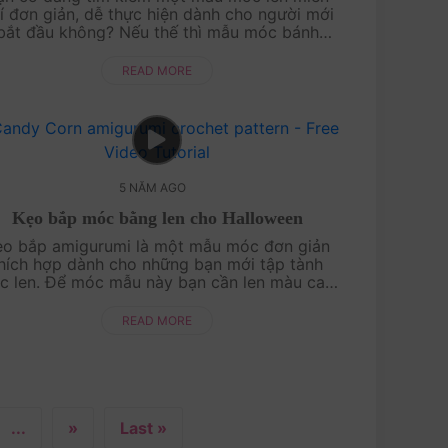
í đơn giản, dễ thực hiện dành cho người mới
bắt đầu không? Nếu thế thì mẫu móc bánh
o này chắc chắn là dành cho bạn đấy! Theo
dõi cách th....
READ MORE
5 NĂM AGO
Kẹo bắp móc bằng len cho Halloween
̣o bắp amigurumi là một mẫu móc đơn giản
hích hợp dành cho những bạn mới tập tành
c len. Để móc mẫu này bạn cần len màu cam
 màu trắng và len màu vàng. Bạn cũng có thể
sử pha tr....
READ MORE
...
»
Last »