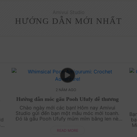
Amivui Studio
HƯỚNG DẪN MỚI NHẤT
2 NĂM AGO
n
Hướng dẫn móc gấu Pooh Ufufy dễ thương
Chào ngày mới các bạn! Hôm nay Amivui
Studio gửi đến bạn một mẫu móc mới toanh.
i
Bạ
Đó là gấu Pooh Ufufy mủm mỉm bằng len nè!
ld
ba
Mẫu này rất đơn giản và dễ làm luôn ih! Cùng
o
Mi
làm với tụi mình nh....
nh
phi
READ MORE