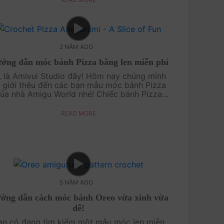
2 NĂM AGO
́ng dẫn móc bánh Pizza bằng len miễn phí
, là Amivui Studio đây! Hôm nay chúng mình
̃ giới thệu đến các bạn mẫu móc bánh Pizza
ủa nhà Amigu World nhé! Chiếc bánh Pizza
̀y sẽ là món đồ chơi nhà bếp thú vị cho các
bé yêu nhà b....
READ MORE
5 NĂM AGO
́ng dẫn cách móc bánh Oreo vừa xinh vừa
dễ!
̣n có đang tìm kiếm một mẫu móc len miễn