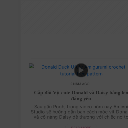
2 NĂM AGO
Cặp đôi Vịt cute Donald và Daisy bằng le
đáng yêu
Sau gấu Pooh, trong video hôm nay Amivu
Studio sẽ hướng dẫn bạn cách móc vịt Dona
và cô nàng Daisy dễ thương với chiếc nơ t
xinh trên đầu. Nào! Cùng làm thôi với tụi mì
nha!....
READ MORE