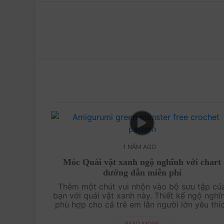
1 NĂM AGO
Móc Quái vật xanh ngộ nghĩnh với chart
dướng dẫn miễn phí
Thêm một chút vui nhộn vào bộ sưu tập củ
bạn với quái vật xanh này. Thiết kế ngộ nghĩn
phù hợp cho cả trẻ em lẫn người lớn yêu thí
sự sáng tạo. Hãy thử ngay chart móc này đ
mang đến nụ cười cho mọi người!....
READ MORE