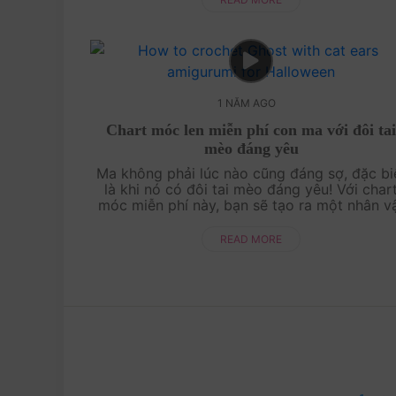
1 NĂM AGO
Chart móc len miễn phí con ma với đôi ta
mèo đáng yêu
Ma không phải lúc nào cũng đáng sợ, đặc bi
là khi nó có đôi tai mèo đáng yêu! Với char
móc miễn phí này, bạn sẽ tạo ra một nhân v
ma dễ thương, vừa lạ mắt vừa ngộ nghĩnh. H
cùng AmiVui Studio sáng tạo ngay hôm ....
READ MORE