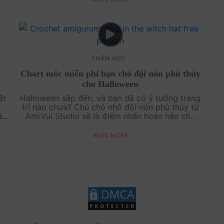
1 NĂM AGO
i
Chart móc miễn phí bạn chó đội nón phù thủy
cho Halloween
ệt
Halloween sắp đến, và bạn đã có ý tưởng trang
t
trí nào chưa? Chú chó nhỏ đội nón phù thủy từ
ật
AmiVui Studio sẽ là điểm nhấn hoàn hảo cho
ãy
mùa lễ hội ma quái này! Chart móc miễn phí
này không chỉ dễ thực hiện mà còn đem l....
READ MORE