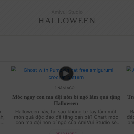
Amivui Studio
HALLOWEEN
1 NĂM AGO
Móc ngay con ma đội nón bí ngô làm quà tặng
Tr
Halloween
a
Halloween này, tại sao không tự tay làm một
B
h,
món quà độc đáo để tặng bạn bè? Chart móc
đá
ch
con ma đội nón bí ngô của AmiVui Studio sẽ
ph
ể
giúp bạn tạo ra một món quà đáng yêu và đậm
t
chất lễ hội. Với hướng dẫn chi tiết và miễn ....
READ MORE