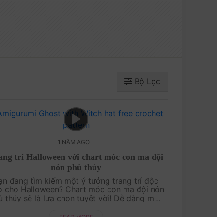
Bộ Lọc
1 NĂM AGO
ang trí Halloween với chart móc con ma đội
nón phù thủy
ạn đang tìm kiếm một ý tưởng trang trí độc
o cho Halloween? Chart móc con ma đội nón
ù thủy sẽ là lựa chọn tuyệt vời! Dễ dàng móc
heo hướng dẫn miễn phí của AmiVui Studio,
bạn sẽ có ngay một món đồ trang trí Hal....
READ MORE