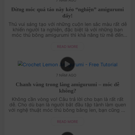
7 NĂM AGO
Đừng móc quả táo này kẻo “nghiện” amigurumi
đấy!
Thú vui sáng tạo với những cuộn len sắc màu rất dễ
khiến người ta nghiện, đặc biệt là với những bạn
móc thú bông amigurumi thì khả năng từ mê đến
nghiện là rất cao đấy nhé!Nói vui t....
READ MORE
7 NĂM AGO
Chanh vàng trong làng amigurumi – móc dễ
không?
Không cần vòng vo! Câu trả lời cho bạn là rất rất
dễ. Cho dù bạn là người bắt đầu tập tành làm quen
với nghệ thuật móc thú bông bằng len, bạn cũng có
thể làm được quả chanh vàng này. ....
READ MORE