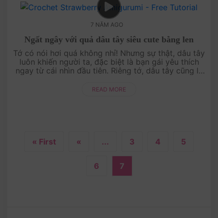
7 NĂM AGO
Ngất ngây với quả dâu tây siêu cute bằng len
Tớ có nói hơi quá không nhỉ! Nhưng sự thật, dâu tây
luôn khiến người ta, đặc biệt là bạn gái yêu thích
ngay từ cái nhìn đầu tiên. Riêng tớ, dâu tây cũng là
sản phẩm đầu tiên của bọn tớ khi ....
READ MORE
« First
«
...
3
4
5
6
7