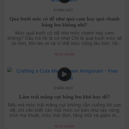
6 NĂM AGO
Quả bưởi móc có dễ như quả cam hay quả chanh
bằng len không nhỉ?
Móc quả bưởi có dễ như móc chanh hay cam
không? Câu trả lời là có nha! Chỉ là quả bưởi móc sẽ
to hơn, tốn len ơi và vì thế móc cũng lâu hơn. Và
các móc lá cũng như cuống sẽ cần cấp độ, ....
READ MORE
6 NĂM AGO
Làm trái măng cụt bằng len khó hay dễ?
Nếu mà móc trái măng cụt không cần cuống thì cực
dễ, chỉ cần biết các mũi móc cơ bản như tạo vòng
tròn ma thuật, móc mũi đơn, tăng mũi và giảm mũi
là có thể làm được dễ dàng. Nhưng mo....
READ MORE