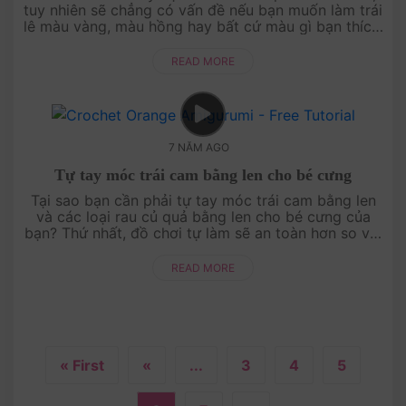
tuy nhiên sẽ chẳng có vấn đề nếu bạn muốn làm trái
lê màu vàng, màu hồng hay bất cứ màu gì bạn thích.
Nhưng lưu ý là hãy móc tăng, gia....
READ MORE
7 NĂM AGO
Tự tay móc trái cam bằng len cho bé cưng
Tại sao bạn cần phải tự tay móc trái cam bằng len
và các loại rau củ quả bằng len cho bé cưng của
bạn? Thứ nhất, đồ chơi tự làm sẽ an toàn hơn so với
các loại đồ chơi bằng nhựa trôi nổi ....
READ MORE
« First
«
...
3
4
5