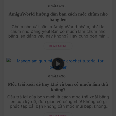
6 NĂM AGO
AmiguWorld hướng dẫn bạn cách móc chùm nho
bằng len
Chùm nho uất hận, á AmiguWorld nhầm, phải là
chùm nho đáng yêu! Bạn có muốn làm chùm nho
bằng len đáng yêu này không? Hay cùng bọn mình
làm ngay, bạn có ưng không!Chào mừng bạn....
READ MORE
6 NĂM AGO
Móc trái xoài dễ hay khó và bạn có muốn làm thử
không?
Câu trả lời của bọn mình là cách móc trái xoài bằng
len cực kỳ dễ, đơn giản vô cùng nhé! Không có gì
phức tạp cả, bạn không cần móc mũi bắp, không
cần học cách đổi màu... gì cả. Có đ....