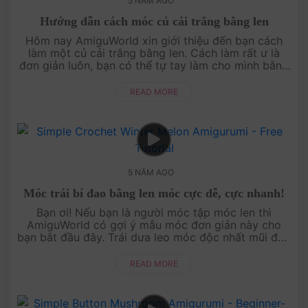
5 NĂM AGO
Hướng dẫn cách móc củ cải trắng bằng len
Hôm nay AmiguWorld xin giới thiệu đến bạn cách
làm một củ cải trắng bằng len. Cách làm rất ư là
đơn giản luôn, bạn có thể tự tay làm cho mình bằng
hướng dẫn chi tiết trong video nhé! ....
READ MORE
5 NĂM AGO
Móc trái bí đao bằng len móc cực dễ, cực nhanh!
Bạn ơi! Nếu bạn là người móc tập móc len thì
AmiguWorld có gợi ý mẫu móc đơn giản này cho
bạn bắt đầu đây. Trái dưa leo móc độc nhất mũi đơn
và ứng dụng cách tăng và giảm mũi, chốt sợi....
READ MORE