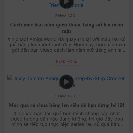
5 NĂM AGO
Cách móc loại nấm quen thuộc bằng sợi len mềm
mịn
Xin chào! AmiguWorld đã quay trở lại với mẫu rau củ
quả bằng len mới toanh đây. Hôm nay, bọn mình xin
gửi đến bạn video cách làm nấm mỡ tiếng anh là
button mushroom nhé! Cách làm cực kỳ đơn g....
READ MORE
5 NĂM AGO
Móc quả cà chua bằng len siêu dễ bạn đừng bỏ lỡ!
Xin chào bạn, lâu quá bọn mình chẳng cập nhật
video hướng dẫn nào đúng không, thì giờ đây bọn
mình sẽ tiếp tục thực hiện series rau củ quả bằng
len nhé! Và hôm nay nhà AmiguWorld chia sẻ vi....