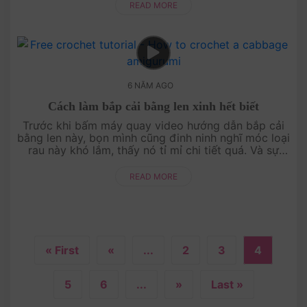
READ MORE
6 NĂM AGO
Cách làm bắp cải bằng len xinh hết biết
Trước khi bấm máy quay video hướng dẫn bắp cải
bằng len này, bọn mình cũng đinh ninh nghĩ móc loại
rau này khó lắm, thấy nó tỉ mỉ chi tiết quá. Và sự
thật nó cũng khó thật ấy! Bọn mìn....
READ MORE
« First
«
...
2
3
4
5
6
...
»
Last »