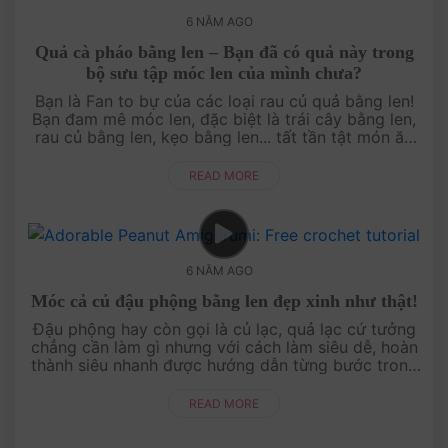
6 NĂM AGO
Quả cà pháo bằng len – Bạn đã có quả này trong
bộ sưu tập móc len của mình chưa?
Bạn là Fan to bự của các loại rau củ quả bằng len!
Bạn đam mê móc len, đặc biệt là trái cây bằng len,
rau củ bằng len, kẹo bằng len... tất tần tật món ăn
ngon lành được làm bằng len luôn hâ....
READ MORE
6 NĂM AGO
Móc cả củ đậu phộng bằng len đẹp xinh như thật!
Đậu phộng hay còn gọi là củ lạc, quả lạc cứ tưởng
chẳng cần làm gì nhưng với cách làm siêu dễ, hoàn
thành siêu nhanh được hướng dẫn từng bước trong
video này, ngại chi mà không thử làm v....
READ MORE