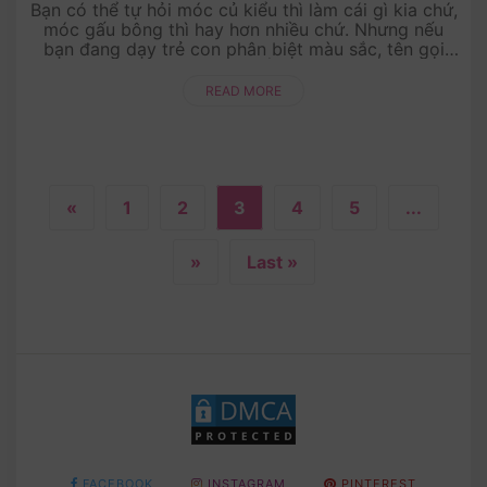
Bạn có thể tự hỏi móc củ kiểu thì làm cái gì kia chứ,
móc gấu bông thì hay hơn nhiều chứ. Nhưng nếu
bạn đang dạy trẻ con phân biệt màu sắc, tên gọi
các loại rau củ châu Á thì quả thật ....
READ MORE
«
1
2
3
4
5
...
»
Last »
FACEBOOK
INSTAGRAM
PINTEREST