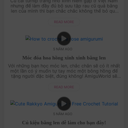
Củ cải turnip trắng nhỏ xinh hiếm gặp ở Việt Nam
nhưng để làm đầy đủ bộ sưu tập rau cũ quả bằng
len của mình thì bạn chắc chắc không thể bỏ qua
mẫu móc đáng yêu này. Bởi chúng rất dễ t....
READ MORE
5 NĂM AGO
Móc đóa hoa hồng xinh xinh bằng len
Với những bạn học móc len, chắc chắn sẽ có ít nhất
một lần có ý muốn tự tay móc một bông hồng để
tặng người đặc biệt, đúng không! AmiguWorld sẽ
giúp cho mong muốn đó thành hiện thức bă....
READ MORE
5 NĂM AGO
Củ kiệu bằng len dễ làm cho bạn đây!