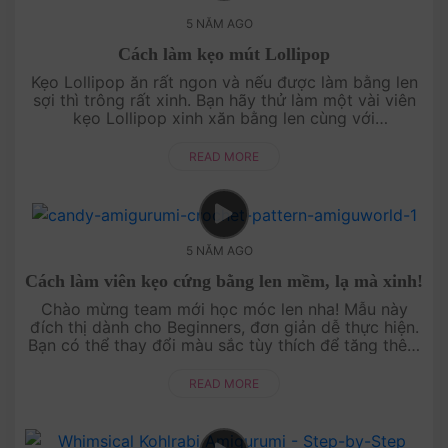
5 NĂM AGO
Cách làm kẹo mút Lollipop
Kẹo Lollipop ăn rất ngon và nếu được làm bằng len
sợi thì trông rất xinh. Bạn hãy thử làm một vài viên
kẹo Lollipop xinh xăn bằng len cùng với
AmiguWorld nhé! Video hướng dẫn cực chi tiết có
sẵn ở đây, bấm và xem ngay....
READ MORE
5 NĂM AGO
Cách làm viên kẹo cứng bằng len mềm, lạ mà xinh!
Chào mừng team mới học móc len nha! Mẫu này
đích thị dành cho Beginners, đơn giản dễ thực hiện.
Bạn có thể thay đổi màu sắc tùy thích để tăng thêm
tính hấp dẫn cho món kẹo bằng len này nhé!Chào
mừng ....
READ MORE