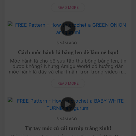
bạn và Amigu World có duyên thật rồi! Hãy....
READ MORE
5 NĂM AGO
Cách móc hành lá bằng len dễ lắm nè bạn!
Móc hành lá cho bộ sưu tập thú bông bằng len, tin
được không? Nhưng Amigu World có hướng dẫn
móc hành lá đấy và chart nằm trọn trong video này
đây. Nếu bạn muốn một mẫu móc độc lạ để treo
b....
READ MORE
5 NĂM AGO
Tự tay móc củ cải turnip trắng xinh!