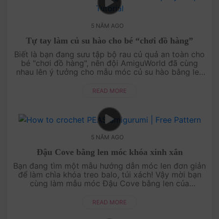
5 NĂM AGO
Tự tay làm củ su hào cho bé “chơi đồ hàng”
Biết là bạn đang sưu tập bộ rau củ quả an toàn cho
bé "chơi đồ hàng", nên đội AmiguWorld đã cùng
nhau lên ý tưởng cho mẫu móc củ su hào bằng len
đáng yêu này đây! Mom có thể học cách làm với
video hướng dẫn chi tiết t....
READ MORE
5 NĂM AGO
Đậu Cove bằng len móc khóa xinh xắn
Bạn đang tìm một mẫu hướng dẫn móc len đơn giản
để làm chìa khóa treo balo, túi xách! Vậy mời bạn
cùng làm mẫu móc Đậu Cove bằng len của
AmiguWorld nhé! Mẫu này làm chìa khóa trang trí thì
rất xinh luôn đấy ạ!....
READ MORE