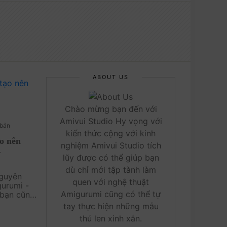
ABOUT US
Chào mừng bạn đến với
Amivui Studio Hy vọng với
bản
kiến thức cộng với kinh
̣o nên
nghiệm Amivui Studio tích
–
lũy được có thể giúp bạn
dù chỉ mới tập tành làm
nguyên
quen với nghệ thuật
gurumi -
Amigurumi cũng có thể tự
 bạn cũng
ết những
tay thực hiện những mẫu
thú len xinh xắn.
iết này