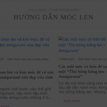
/ Free Amigurumi
Amivui Studio
HƯỚNG DẪN MÓC LEN
AGO
Kiến thức móc len cơ bản
,
Mẹo
7 NĂM AGO
Kiến thức móc len cơ 
Các mũi móc cơ bản để ta
một “Thú bông bằng len 
ọn len và kim móc để có sản
Amigurumi”
amigurumi vừa đẹp vừa tinh
Có đủ mô hình cũng như 
liệu để tiến hành móc Ami
 người mới bước vào thế giới
thú bông bằng len. Nhưng
igurumi, tập tành tập móc
hãy chắc chắn rằng bạn bi
 mẫu amigurumi, không ít bạn
mũi móc nào cần cho mẫu
READ MORE
n khoăn không biết nên chọn
Amigurumi đó. Trong bài v
 và kim móc như thế nào là
D MORE