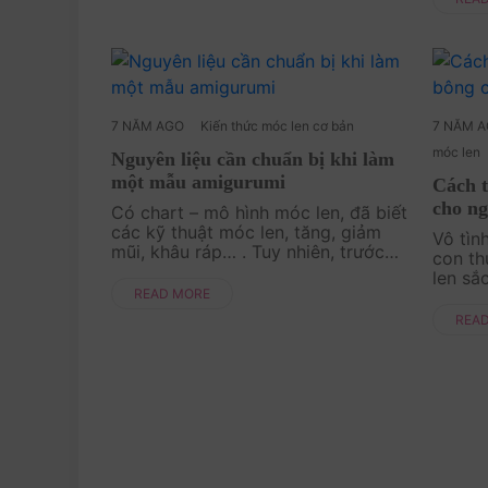
phù hợ
c....
7 NĂM AGO
Kiến thức móc len cơ bản
7 NĂM 
móc len
Nguyên liệu cần chuẩn bị khi làm
một mẫu amigurumi
Cách 
cho ngư
Có chart – mô hình móc len, đã biết
các kỹ thuật móc len, tăng, giảm
Vô tìn
mũi, khâu ráp… . Tuy nhiên, trước
con thu
khi bạn bắt đầu móc bất kỳ mẫu
len sắ
amigurumi nào, bạn phải chắc chắn
READ MORE
đáng y
mình đã chuẩn bị đầ....
tạo ra
REA
lúc bạ