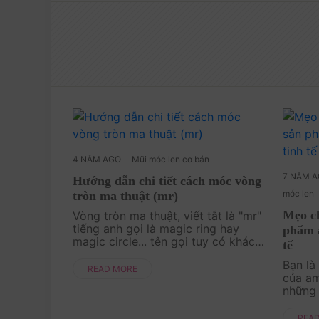
4 NĂM AGO
Mũi móc len cơ bản
7 NĂM 
Hướng dẫn chi tiết cách móc vòng
móc len
tròn ma thuật (mr)
Mẹo ch
Vòng tròn ma thuật, viết tắt là "mr"
tiếng anh gọi là magic ring hay
phẩm 
magic circle... tên gọi tuy có khác
tế
nhau nhưng đều là mũi móc cơ bản
Bạn là
nhất đề bắt đầu một sản phẩm móc
READ MORE
của am
len. Khi móc một th....
những
sẽ bă
len gì
REA