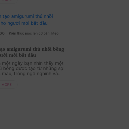
AmiguWorld sẽ liệt kê một .
p. Mẹo chọn len và kim móc
AGO
Kiến thức móc len cơ bản
,
Mẹo
tạo amigurumi thú nhồi bông
ời mới bắt đầu
h một ngày bạn nhìn thấy một
́ bông được tạo từ những sợi
c màu, trông ngộ nghĩnh và
êu và rồi bạn muốn… tự tay
 một sản phẩm như thế. Đó là
D MORE
n bước....