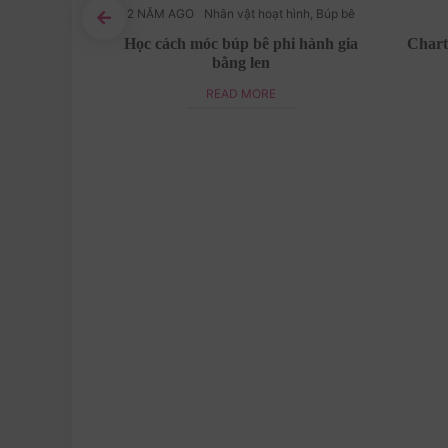
ẹo bằng len
2 NĂM AGO
Nhân vật hoạt hình
,
Búp bê
n chart móc
Học cách móc búp bê phi hành gia
Chart
bằng len
READ MORE