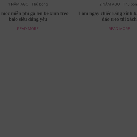
1 NĂM AGO
Thú bông
2 NĂM AGO
Thú bô
 móc miễn phí gà len bé xinh treo
Làm ngay chiếc răng xinh bă
balo siêu đáng yêu
đáo treo túi xách
READ MORE
READ MORE