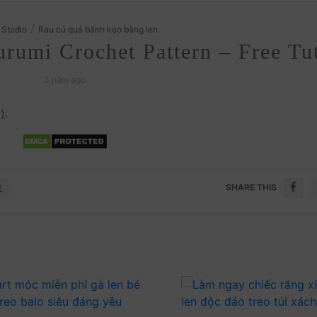
/
 Studio
Rau củ quả bánh kẹo bằng len
umi Crochet Pattern – Free Tut
3 năm ago
)
.
SHARE THIS
N