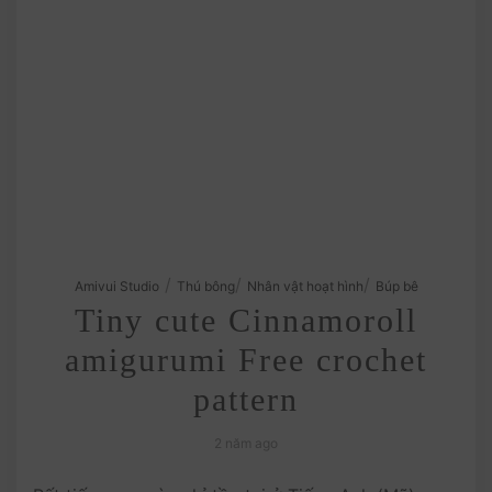
/
/
/
Amivui Studio
Thú bông
Nhân vật hoạt hình
Búp bê
Tiny cute Cinnamoroll
amigurumi Free crochet
pattern
2 năm ago