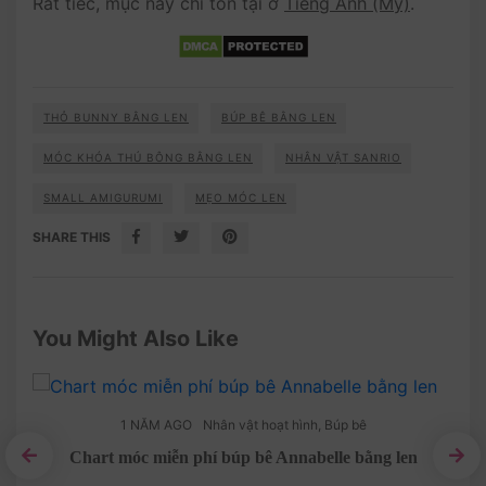
Rất tiếc, mục này chỉ tồn tại ở
Tiếng Anh (Mỹ)
.
THỎ BUNNY BẰNG LEN
BÚP BÊ BẰNG LEN
MÓC KHÓA THÚ BÔNG BẰNG LEN
NHÂN VẬT SANRIO
SMALL AMIGURUMI
MẸO MÓC LEN
SHARE THIS
You Might Also Like
1 NĂM AGO
Nhân vật hoạt hình
,
Búp bê
Chart móc miễn phí búp bê Annabelle bằng len
í