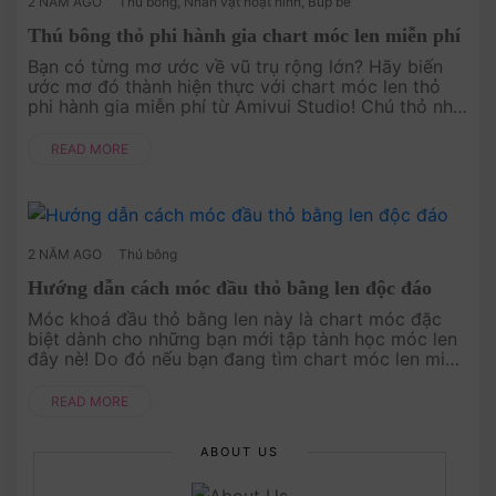
2 NĂM AGO
Thú bông
,
Nhân vật hoạt hình
,
Búp bê
Thú bông thỏ phi hành gia chart móc len miễn phí
Bạn có từng mơ ước về vũ trụ rộng lớn? Hãy biến
ước mơ đó thành hiện thực với chart móc len thỏ
phi hành gia miễn phí từ Amivui Studio! Chú thỏ nhỏ
bé trong bộ trang phục phi hành gia sẽ mang đến
cho bạn niềm vui và....
READ MORE
2 NĂM AGO
Thú bông
Hướng dẫn cách móc đầu thỏ bằng len độc đáo
Móc khoá đầu thỏ bằng len này là chart móc đặc
biệt dành cho những bạn mới tập tành học móc len
đây nè! Do đó nếu bạn đang tìm chart móc len miễn
phí dành cho người mới bắt đầu thì bạn....
READ MORE
ABOUT US