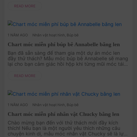
vẻ. Với hình dáng tròn trịa và....
READ MORE
1 NĂM AGO
Nhân vật hoạt hình
,
Búp bê
Chart móc miễn phí búp bê Annabelle bằng len
Bạn đã sẵn sàng để tham gia một dự án móc len
đầy thử thách? Mẫu móc búp bê Annabelle sẽ mang
lại cho bạn cảm giác hồi hộp khi từng mũi móc tái
hiện lại sự rùng rợn và bí ẩn của nhân vật nổi tiếng
này. Không chỉ là mộ....
READ MORE
1 NĂM AGO
Nhân vật hoạt hình
,
Búp bê
Chart móc miễn phí nhân vật Chucky bằng len
Chào mừng bạn đến với thử thách mới đầy kích
thích! Nếu bạn là một người yêu thích những câu
chuyện kinh dị, mẫu móc nhân vật Chucky sẽ là lựa