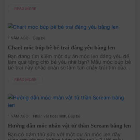
chọn không thể bỏ qua. Với từng mũi móc tỉ mỉ, bạn
sẽ tái hiện lại hình ản....
READ MORE
1 NĂM AGO
Búp bê
Chart móc búp bê bé trai đáng yêu bằng len
Bạn đang tìm kiếm một dự án móc len đáng yêu để
làm quà tặng cho bé yêu nhà bạn? Mẫu móc búp bê
bé trai này chắc chắn sẽ làm tan chảy trái tim của
bất kỳ ai nhờ vào vẻ ngoài ngộ nghĩnh và dễ
thương. Đơn giản nhưng đầy....
READ MORE
1 NĂM AGO
Nhân vật hoạt hình
,
Búp bê
Hướng dẫn móc nhân vật tử thần Scream bằng len
Bạn có dám thử sức với một dự án móc len đầy