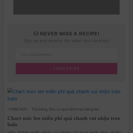
NEVER MISS A RECIPE!
Sign up and receive the latest tips via email.
1 NĂM AGO
Thú bông
,
Rau củ quả bánh kẹo bằng len
Chart móc len miễn phí quả chanh vui nhộn treo
balo
Hãy thêm một chút vui nhộn và tươi mới cho chiếc