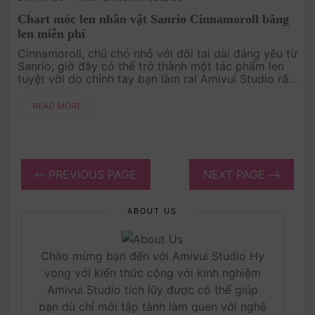
Chart móc len nhân vật Sanrio Cinnamoroll bằng
len miễn phí
Cinnamoroll, chú chó nhỏ với đôi tai dài đáng yêu từ
Sanrio, giờ đây có thể trở thành một tác phẩm len
tuyệt vời do chính tay bạn làm ra! Amivui Studio rất
vui được chia sẻ chart móc len miễn phí cho
Cinnamoroll. Hãy ....
READ MORE
PREVIOUS PAGE
NEXT PAGE
ABOUT US
Chào mừng bạn đến với Amivui Studio Hy
vọng với kiến thức cộng với kinh nghiệm
Amivui Studio tích lũy được có thể giúp
bạn dù chỉ mới tập tành làm quen với nghệ