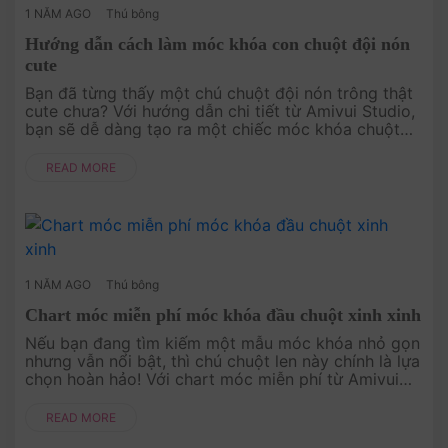
1 NĂM AGO
Thú bông
Hướng dẫn cách làm móc khóa con chuột đội nón
cute
Bạn đã từng thấy một chú chuột đội nón trông thật
cute chưa? Với hướng dẫn chi tiết từ Amivui Studio,
bạn sẽ dễ dàng tạo ra một chiếc móc khóa chuột
đội nón đầy cá tính và đáng yêu. Dự án này không
chỉ mang đến niềm v....
READ MORE
1 NĂM AGO
Thú bông
Chart móc miễn phí móc khóa đầu chuột xinh xinh
Nếu bạn đang tìm kiếm một mẫu móc khóa nhỏ gọn
nhưng vẫn nổi bật, thì chú chuột len này chính là lựa
chọn hoàn hảo! Với chart móc miễn phí từ Amivui
Studio, bạn có thể tự tay móc một chiếc móc khóa
đầu chuột cực kỳ dễ....
READ MORE