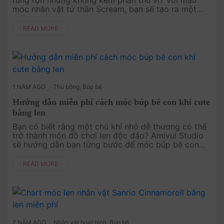
rùng rợn nhưng không kém phần thú vị? Với mẫu
móc nhân vật tử thần Scream, bạn sẽ tạo ra một
sản phẩm độc đáo, hoàn hảo để trang trí Halloween
hoặc làm quà tặng đặc biệt ch....
READ MORE
1 NĂM AGO
Thú bông
,
Búp bê
Hướng dẫn miễn phí cách móc búp bê con khỉ cute
bằng len
Bạn có biết rằng một chú khỉ nhỏ dễ thương có thể
trở thành món đồ chơi len độc đáo? Amivui Studio
sẽ hướng dẫn bạn từng bước để móc búp bê con
khỉ cute bằng len. Đây là một mẫu móc dễ thương,
thích hợp cho mọi lứa tu....
READ MORE
2 NĂM AGO
Nhân vật hoạt hình
,
Búp bê