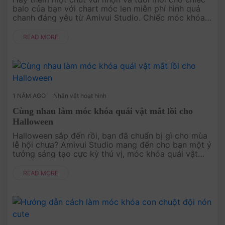
balo của bạn với chart móc len miễn phí hình quả
chanh đáng yêu từ Amivui Studio. Chiếc móc khóa
nhỏ xinh này không chỉ dễ móc mà còn làm nổi bật
phong cách cá nhân của....
READ MORE
1 NĂM AGO
Nhân vật hoạt hình
Cùng nhau làm móc khóa quái vật mắt lồi cho
Halloween
Halloween sắp đến rồi, bạn đã chuẩn bị gì cho mùa
lễ hội chưa? Amivui Studio mang đến cho bạn một ý
tưởng sáng tạo cực kỳ thú vị, móc khóa quái vật
mắt lồi bằng len! Với chart móc miễn phí, bạn sẽ dễ
dàng làm ra một m....
READ MORE