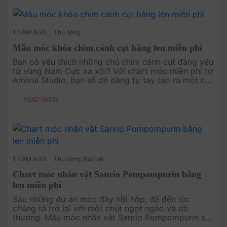
1 NĂM AGO
Thú bông
Mẫu móc khóa chim cánh cụt bằng len miễn phí
Bạn có yêu thích những chú chim cánh cụt đáng yêu
từ vùng Nam Cực xa xôi? Với chart móc miễn phí từ
Amivui Studio, bạn sẽ dễ dàng tự tay tạo ra một chú
chim cánh cụt nhỏ xinh để làm móc khóa. Dự án này
rất đơn giản và....
READ MORE
1 NĂM AGO
Thú bông
,
Búp bê
Chart móc nhân vật Sanrio Pompompurin bằng
len miễn phí
Sau những dự án móc đầy hồi hộp, đã đến lúc
chúng ta trở lại với một chút ngọt ngào và dễ
thương. Mẫu móc nhân vật Sanrio Pompompurin sẽ
mang lại cho bạn những giây phút thư giãn và vui