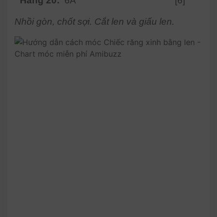
Hàng 20:
6A
[6]
Nhồi gòn, chốt sợi. Cắt len và giấu len.