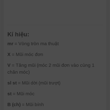
Kí hiệu:
mr
= Vòng tròn ma thuật
X
= Mũi móc đơn
V
= Tăng mũi (móc 2 mũi đơn vào cùng 1
chân móc)
sl st
= Mũi dời (mũi trượt)
st
= Mũi móc
B (ch)
= Mũi bính