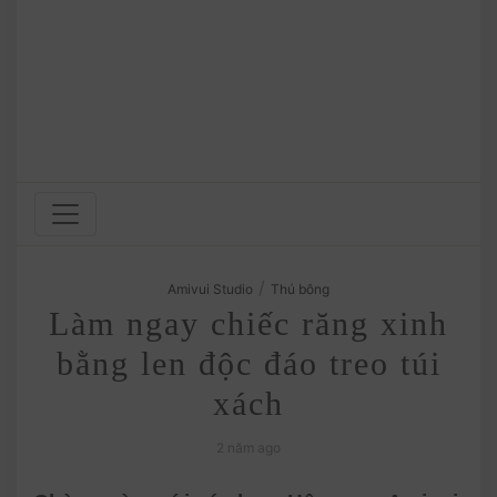
/
Amivui Studio
Thú bông
Làm ngay chiếc răng xinh
bằng len độc đáo treo túi
xách
2 năm ago