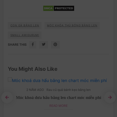
CON GÀ BẰNG LEN
MÓC KHÓA THÚ BÔNG BẰNG LEN
SMALL AMIGURUMI
SHARE THIS
You Might Also Like
2 NĂM AGO
Rau củ quả bánh kẹo bằng len
Móc khoá dưa hấu bằng len chart móc miễn phí
Ch
READ MORE