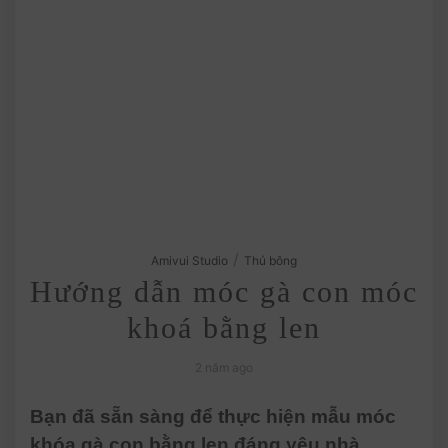
/
Amivui Studio
Thú bông
Hướng dẫn móc gà con móc
khoá bằng len
2 năm ago
Bạn đã sẵn sàng để thực hiện mẫu móc
khóa gà con bằng len đáng yêu nhà