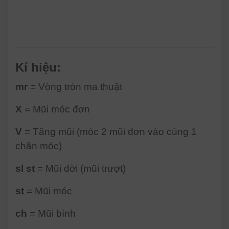
Kí hiệu:
mr
= Vòng tròn ma thuật
X
= Mũi móc đơn
V
= Tăng mũi (móc 2 mũi đơn vào cùng 1
chân móc)
sl st
= Mũi dời (mũi trượt)
st
= Mũi móc
ch
= Mũi bính