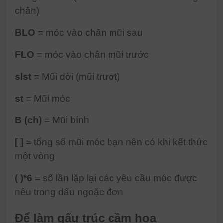
chân)
BLO
= móc vào chân mũi sau
FLO
= móc vào chân mũi trước
slst
= Mũi dời (mũi trượt)
st
= Mũi móc
B (ch)
= Mũi bính
[ ]
= tổng số mũi móc bạn nên có khi kết thức
một vòng
( )*6
= số lần lặp lại các yêu cầu móc được
nêu trong dấu ngoặc đơn
Để làm gấu trúc cầm hoa