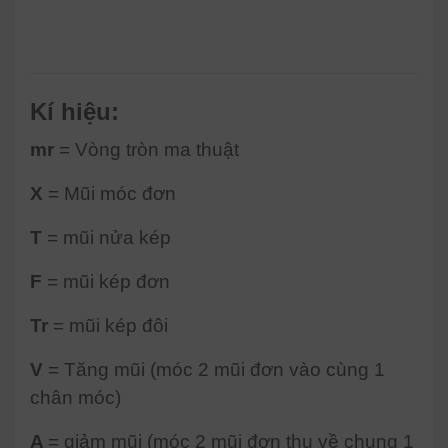
Kí hiệu:
mr
= Vòng tròn ma thuật
X
= Mũi móc đơn
T
= mũi nửa kép
F
= mũi kép đơn
Tr
= mũi kép đôi
V
= Tăng mũi (móc 2 mũi đơn vào cùng 1
chân móc)
A
= giảm mũi (móc 2 mũi đơn thu về chung 1