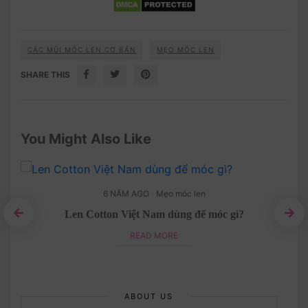
CÁC MŨI MÓC LEN CƠ BẢN
MẸO MÓC LEN
SHARE THIS
You Might Also Like
6 NĂM AGO
Mẹo móc len
Len Cotton Việt Nam dùng để móc gì?
ịn?
Mẹ
READ MORE
ABOUT US