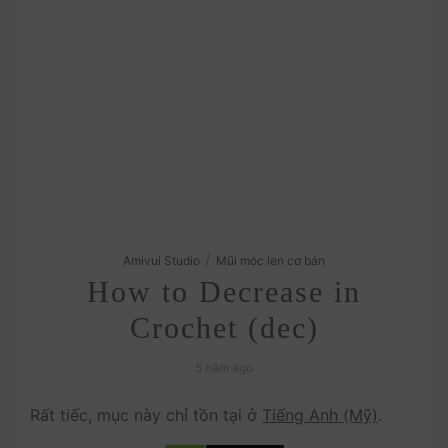
/
Amivui Studio
Mũi móc len cơ bản
How to Decrease in
Crochet (dec)
5 năm ago
Rất tiếc, mục này chỉ tồn tại ở
Tiếng Anh (Mỹ)
.