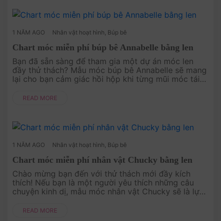
1 NĂM AGO
Nhân vật hoạt hình
,
Búp bê
Chart móc miễn phí búp bê Annabelle bằng len
Bạn đã sẵn sàng để tham gia một dự án móc len
đầy thử thách? Mẫu móc búp bê Annabelle sẽ mang
lại cho bạn cảm giác hồi hộp khi từng mũi móc tái
hiện lại sự rùng rợn và bí ẩn của nhân vật nổi tiếng
này. Không chỉ là mộ....
READ MORE
1 NĂM AGO
Nhân vật hoạt hình
,
Búp bê
Chart móc miễn phí nhân vật Chucky bằng len
Chào mừng bạn đến với thử thách mới đầy kích
thích! Nếu bạn là một người yêu thích những câu
chuyện kinh dị, mẫu móc nhân vật Chucky sẽ là lựa
chọn không thể bỏ qua. Với từng mũi móc tỉ mỉ, bạn
sẽ tái hiện lại hình ản....
READ MORE