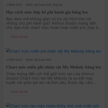
2 NĂM AGO
Nhân vật hoạt hình
,
Búp bê
Học cách móc búp bê phi hành gia bằng len
Bạn đam mê không gian vũ trụ và thích thú với
những chú phi hành gia? Amivui Studio mang đến
cho bạn một chart móc hoàn toàn miễn phí, búp bê
phi hành gia bằng len. Với hướng dẫn chi tiết và dễ
hiểu, bạn sẽ dễ dàng tạ....
READ MORE
2 NĂM AGO
Nhân vật hoạt hình
Chart móc miễn phí nhân vật My Melody bằng len
Chào mừng đến với thế giới móc len của Amivui
Studio! Chart móc len My Melody là sự kết hợp
tuyệt vời giữa sợi len và tình yêu. Được lấy cảm
hứng từ nhân vật dễ thương My Melody, mẫu móc
len này là biểu tượng của ....
READ MORE