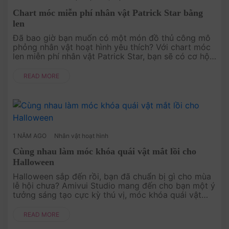
Chart móc miễn phí nhân vật Patrick Star bằng
len
Đã bao giờ bạn muốn có một món đồ thủ công mô
phỏng nhân vật hoạt hình yêu thích? Với chart móc
len miễn phí nhân vật Patrick Star, bạn sẽ có cơ hội
biến Patrick ngộ nghĩnh từ SpongeBob SquarePants
thành một món đồ tr....
READ MORE
1 NĂM AGO
Nhân vật hoạt hình
Cùng nhau làm móc khóa quái vật mắt lồi cho
Halloween
Halloween sắp đến rồi, bạn đã chuẩn bị gì cho mùa
lễ hội chưa? Amivui Studio mang đến cho bạn một ý
tưởng sáng tạo cực kỳ thú vị, móc khóa quái vật
mắt lồi bằng len! Với chart móc miễn phí, bạn sẽ dễ
dàng làm ra một m....
READ MORE