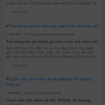
tuyệt vời do chính tay bạn làm ra! Amivui Studio rất
vui được chia sẻ chart móc len miễn phí cho
Cinnamoroll. Hãy ....
READ MORE
2 NĂM AGO
Thú bông
,
Nhân vật hoạt hình
,
Búp bê
Thú bông thỏ phi hành gia chart móc len miễn phí
Bạn có từng mơ ước về vũ trụ rộng lớn? Hãy biến
ước mơ đó thành hiện thực với chart móc len thỏ
phi hành gia miễn phí từ Amivui Studio! Chú thỏ nhỏ
bé trong bộ trang phục phi hành gia sẽ mang đến
cho bạn niềm vui và....
READ MORE
2 NĂM AGO
Nhân vật hoạt hình
,
Búp bê
Chart móc len nhân vật My Melody dễ thương
miễn phí