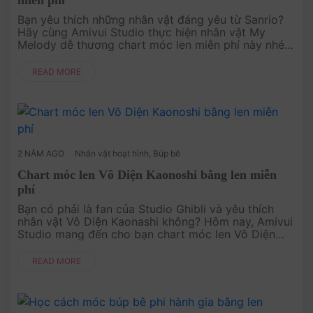
Bạn yêu thích những nhân vật đáng yêu từ Sanrio?
Hãy cùng Amivui Studio thực hiện nhân vật My
Melody dễ thương chart móc len miễn phí này nhé.
Với hướng dẫn chi tiết và dễ hiểu, bạn sẽ nhanh
chóng tạo ra một My ....
READ MORE
2 NĂM AGO
Nhân vật hoạt hình
,
Búp bê
Chart móc len Vô Diện Kaonoshi bằng len miễn
phí
Bạn có phải là fan của Studio Ghibli và yêu thích
nhân vật Vô Diện Kaonashi không? Hôm nay, Amivui
Studio mang đến cho bạn chart móc len Vô Diện
Kaonashi miễn phí! Với thiết kế đáng yêu và dễ
thương, mẫu móc này chắc ....
READ MORE