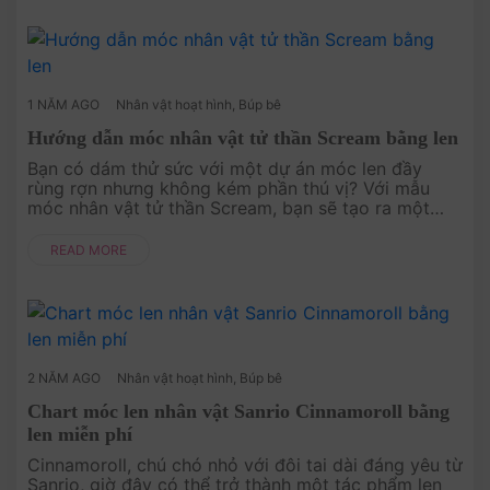
1 NĂM AGO
Nhân vật hoạt hình
,
Búp bê
Hướng dẫn móc nhân vật tử thần Scream bằng len
Bạn có dám thử sức với một dự án móc len đầy
rùng rợn nhưng không kém phần thú vị? Với mẫu
móc nhân vật tử thần Scream, bạn sẽ tạo ra một
sản phẩm độc đáo, hoàn hảo để trang trí Halloween
hoặc làm quà tặng đặc biệt ch....
READ MORE
2 NĂM AGO
Nhân vật hoạt hình
,
Búp bê
Chart móc len nhân vật Sanrio Cinnamoroll bằng
len miễn phí
Cinnamoroll, chú chó nhỏ với đôi tai dài đáng yêu từ
Sanrio, giờ đây có thể trở thành một tác phẩm len