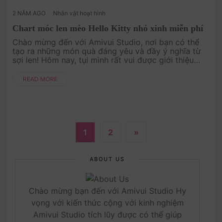
2 NĂM AGO
Nhân vật hoạt hình
Chart móc len mèo Hello Kitty nhỏ xinh miễn phí
Chào mừng đến với Amivui Studio, nơi bạn có thể
tạo ra những món quà đáng yêu và đầy ý nghĩa từ
sợi len! Hôm nay, tụi mình rất vui được giới thiệu
mẫu móc mèo Hello Kitty bằng len. Với chart móc
len miễn phi....
READ MORE
1
2
»
ABOUT US
Chào mừng bạn đến với Amivui Studio Hy
vọng với kiến thức cộng với kinh nghiệm
Amivui Studio tích lũy được có thể giúp