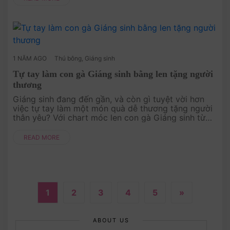
1 NĂM AGO
Thú bông
,
Giáng sinh
Tự tay làm con gà Giáng sinh bằng len tặng người
thương
Giáng sinh đang đến gần, và còn gì tuyệt vời hơn
việc tự tay làm một món quà dễ thương tặng người
thân yêu? Với chart móc len con gà Giáng sinh từ
Amivui Studio, bạn sẽ dễ dàng tạo ra một chú gà
xinh xắn mang phong cá....
READ MORE
1
2
3
4
5
»
ABOUT US