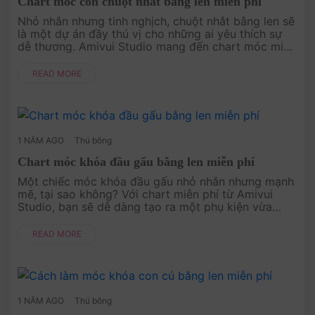
Chart móc con chuột nhắt bằng len miễn phí
Nhỏ nhắn nhưng tinh nghịch, chuột nhắt bằng len sẽ
là một dự án đầy thú vị cho những ai yêu thích sự
dễ thương. Amivui Studio mang đến chart móc miễn
phí, giúp bạn dễ dàng tạo nên một chú chuột đáng
yêu, phù hợp để là....
READ MORE
1 NĂM AGO
Thú bông
Chart móc khóa đầu gấu bằng len miễn phí
Một chiếc móc khóa đầu gấu nhỏ nhắn nhưng mạnh
mẽ, tại sao không? Với chart miễn phí từ Amivui
Studio, bạn sẽ dễ dàng tạo ra một phụ kiện vừa
đáng yêu vừa cá tính. Đây là cơ hội để bạn thử
nghiệm những kỹ thuật mới và....
READ MORE
1 NĂM AGO
Thú bông