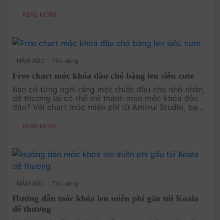
ngay chú thú mỏ vịt nhỏ xinh với chart miễn phí này
nhé. Dễ làm, nhanh hoà....
READ MORE
1 NĂM AGO
Thú bông
Free chart móc khóa đầu chó bằng len siêu cute
Bạn có từng nghĩ rằng một chiếc đầu chó nhỏ nhắn,
dễ thương lại có thể trở thành món móc khóa độc
đáo? Với chart móc miễn phí từ Amivui Studio, bạn
sẽ được hướng dẫn từng bước để tạo ra một chiếc
móc khóa đầu chó siêu....
READ MORE
1 NĂM AGO
Thú bông
Hướng dẫn móc khóa len miễn phí gấu túi Koala
dễ thương