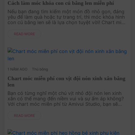
Cách làm móc khóa con cú bằng len miễn phí
Nếu bạn đang tìm kiếm một món đồ nhỏ gọn, đáng
yêu để làm quà hoặc tự trang trí, thì móc khóa hình
con cú bằng len sẽ là lựa chọn tuyệt vời! Chart miễn
phí từ Amivui Studio sẽ giúp bạn biến từng sợi len
thành một chú ....
READ MORE
1 NĂM AGO
Thú bông
Chart móc miễn phí con vịt đội nón xinh xắn bằng
len
Bạn có từng nghĩ một chú vịt nhỏ đội nón len xinh
xắn có thể mang đến niềm vui và sự ấm áp không?
Với chart móc miễn phí từ Amivui Studio, bạn sẽ
được hướng dẫn từng bước để tạo nên một tác
phẩm độc đáo và dễ thương. ....
READ MORE