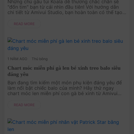
Những chú gấu túi Koala dễ thương chắc chắn sẽ
"đốn tim" bạn từ cái nhìn đầu tiên! Với hướng dẫn
chi tiết từ Amivui Studio, bạn hoàn toàn có thể tạo
ra một chiếc móc khóa gấu túi Koala xinh xắn từ len.
Đây không chỉ l....
READ MORE
1 NĂM AGO
Thú bông
Chart móc miễn phí gà len bé xinh treo balo siêu
đáng yêu
Bạn đang tìm kiếm một món phụ kiện đáng yêu để
làm nổi bật chiếc balo của mình? Hãy thử ngay
chart móc len miễn phí con gà bé xinh từ Amivui
Studio! Với thiết kế đơn giản, dễ móc nhưng cực kỳ
nổi bật, bạn sẽ tạo nên m....
READ MORE