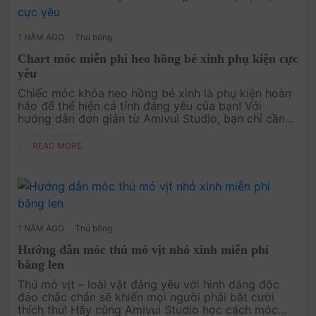
1 NĂM AGO
Thú bông
Chart móc miễn phí heo hồng bé xinh phụ kiện cực
yêu
Chiếc móc khóa heo hồng bé xinh là phụ kiện hoàn
hảo để thể hiện cá tính đáng yêu của bạn! Với
hướng dẫn đơn giản từ Amivui Studio, bạn chỉ cần
vài cuộn len nhỏ và một chút kiên nhẫn để tạo nên
món đồ handmade dễ thươ....
READ MORE
1 NĂM AGO
Thú bông
Hướng dẫn móc thú mỏ vịt nhỏ xinh miễn phí
bằng len
Thú mỏ vịt – loài vật đáng yêu với hình dáng độc
đáo chắc chắn sẽ khiến mọi người phải bật cười
thích thú! Hãy cùng Amivui Studio học cách móc