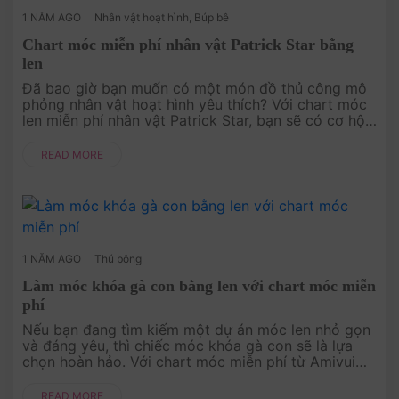
1 NĂM AGO
Nhân vật hoạt hình
,
Búp bê
Chart móc miễn phí nhân vật Patrick Star bằng
len
Đã bao giờ bạn muốn có một món đồ thủ công mô
phỏng nhân vật hoạt hình yêu thích? Với chart móc
len miễn phí nhân vật Patrick Star, bạn sẽ có cơ hội
biến Patrick ngộ nghĩnh từ SpongeBob SquarePants
thành một món đồ tr....
READ MORE
1 NĂM AGO
Thú bông
Làm móc khóa gà con bằng len với chart móc miễn
phí
Nếu bạn đang tìm kiếm một dự án móc len nhỏ gọn
và đáng yêu, thì chiếc móc khóa gà con sẽ là lựa
chọn hoàn hảo. Với chart móc miễn phí từ Amivui
Studio, bạn có thể dễ dàng tạo ra một chiếc móc
khóa xinh xắn để tặng bạ....
READ MORE