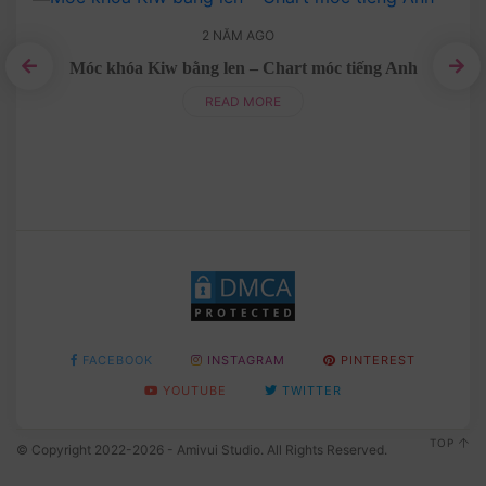
2 NĂM AGO
Móc khóa Kiw bằng len – Chart móc tiếng Anh
ung
Mo
READ MORE
FACEBOOK
INSTAGRAM
PINTEREST
YOUTUBE
TWITTER
TOP
© Copyright 2022-2026 - Amivui Studio. All Rights Reserved.