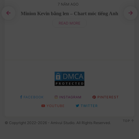
7 NĂM AGO
Minion Kevin bằng len – Chart móc tiếng Anh
ga
Do
READ MORE
FACEBOOK
INSTAGRAM
PINTEREST
YOUTUBE
TWITTER
TOP
© Copyright 2022-2026 - Amivui Studio. All Rights Reserved.