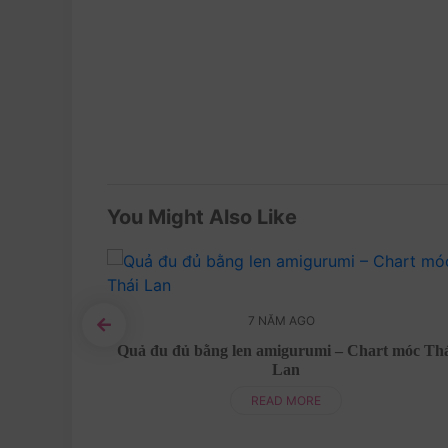
You Might Also Like
7 NĂM AGO
ĩ Kỳ
Quả đu đủ bằng len amigurumi – Chart móc Tha
Lan
READ MORE