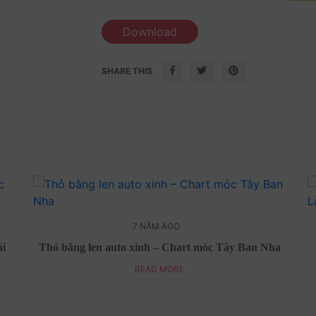
Download
SHARE THIS
7 NĂM AGO
́i
Thỏ bằng len auto xinh – Chart móc Tây Ban Nha
READ MORE