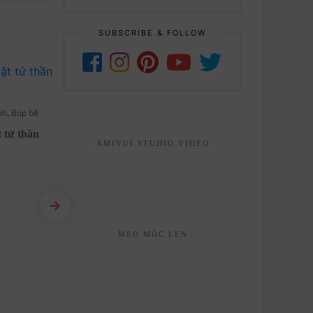
SUBSCRIBE & FOLLOW
̀nh
,
Búp bê
2 NĂM AGO
Nhân vật hoạt hình
,
Búp bê
2 NĂ
 tử thần
Chart móc len nhân vật Sanrio
AMIVUI STUDIO VIDEO
Cinnamoroll bằng len miễn phí
Hướng
READ MORE
MẸO MÓC LEN