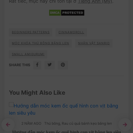
Rất tiếc, mục này chỉ tồn tại ở
Tiếng Anh (Mỹ)
.
BEGINNERS PATTERNS
CINNAMOROLL
MÓC KHÓA THÚ BÔNG BẰNG LEN
NHÂN VẬT SANRIO
SMALL AMIGURUMI
SHARE THIS
You Might Also Like
2 NĂM AGO
Thú bông
,
Rau củ quả bánh kẹo bằng len
Hướng dẫn móc kem ốc quế hình con vịt bằng len siêu
Cha