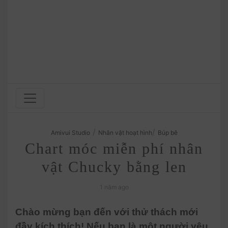
/
/
Amivui Studio
Nhân vật hoạt hình
Búp bê
Chart móc miễn phí nhân
vật Chucky bằng len
1 năm ago
Chào mừng bạn đến với thử thách mới
đầy kích thích! Nếu bạn là một người yêu