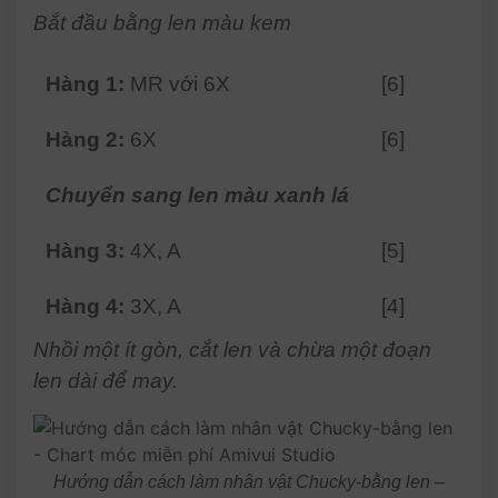
Bắt đầu bằng len màu kem
Hàng 1:
MR với 6X
[6]
Hàng 2:
6X
[6]
Chuyển sang len màu xanh lá
Hàng 3:
4X, A
[5]
Hàng 4:
3X, A
[4]
Nhồi một ít gòn, cắt len và chừa một đoạn
len dài để may.
Hướng dẫn cách làm nhân vật Chucky-bằng len –