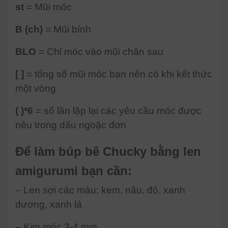
st
= Mũi móc
B (ch)
= Mũi bính
BLO
= Chỉ móc vào mũi chân sau
[ ]
= tổng số mũi móc bạn nên có khi kết thức
một vòng
( )*6
= số lần lặp lại các yêu cầu móc được
nêu trong dấu ngoặc đơn
Để làm búp bê Chucky bằng len
amigurumi bạn cần:
– Len sợi các màu: kem, nâu, đỏ, xanh
dương, xanh lá
– Kim móc 3-4 mm