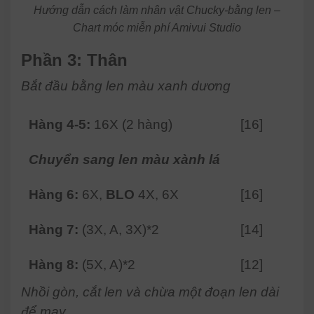
Hướng dẫn cách làm nhân vật Chucky-bằng len –
Chart móc miễn phí Amivui Studio
Phần 3: Thân
Bắt đầu bằng len màu xanh dương
Hàng 4-5:
16X (2 hàng)
[16]
Chuyển sang len màu xành lá
Hàng 6:
6X,
BLO
4X, 6X
[16]
Hàng 7:
(3X, A, 3X)*2
[14]
Hàng 8:
(5X, A)*2
[12]
Nhồi gòn, cắt len và chừa một đoạn len dài
để may.